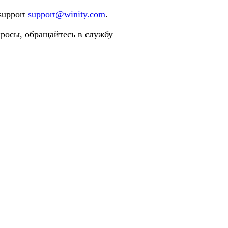
 support
support@winity.com
.
просы, обращайтесь в службу