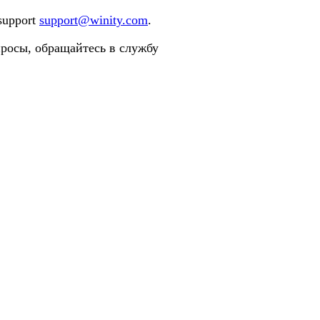
 support
support@winity.com
.
просы, обращайтесь в службу